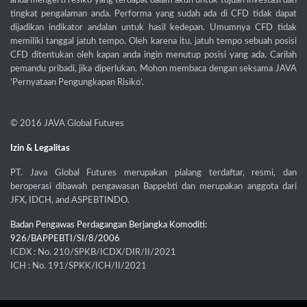
anda mengerti resiko yang terdapat dalam akun untuk tujuan investasi dan
tingkat pengalaman anda. Performa yang sudah ada di CFD tidak dapat
dijadikan indikator andalan untuk hasil kedepan. Umumnya CFD tidak
memiliki tanggal jatuh tempo. Oleh karena itu, jatuh tempo sebuah posisi
CFD ditentukan oleh kapan anda ingin menutup posisi yang ada. Carilah
pemandu pribadi, jika diperlukan. Mohon membaca dengan seksama JAVA
‘Pernyataan Pengungkapan Risiko’.
© 2016
JAVA Global Futures
Izin & Legalitas
PT. Java Global Futures merupakan pialang terdaftar, resmi, dan
beroperasi dibawah pengawasan Bappebti dan merupakan anggota dari
JFX, IDCH, and ASPEBTINDO.
Badan Pengawas Perdagangan Berjangka Komoditi:
926/BAPPEBTI/SI/8/2006
ICDX : No. 210/SPKB/ICDX/DIR/II/2021
ICH : No. 191/SPKK/ICH/II/2021