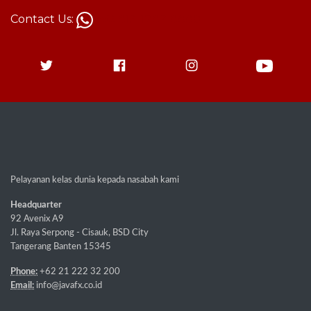
Contact Us:
+62 813-1787-8880
Pelayanan kelas dunia kepada nasabah kami
Headquarter
92 Avenix A9
Jl. Raya Serpong - Cisauk, BSD City
Tangerang Banten 15345
Phone:
+62 21 222 32 200
Email:
info@javafx.co.id