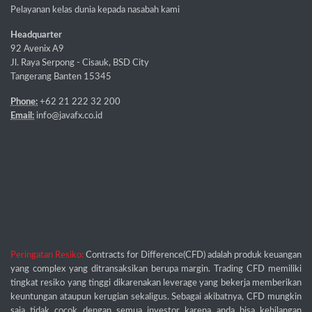
Pelayanan kelas dunia kepada nasabah kami
Headquarter
92 Avenix A9
Jl. Raya Serpong - Cisauk, BSD City
Tangerang Banten 15345
Phone:
+62 21 222 32 200
Email:
info@javafx.co.id
Peringatan Resiko:
Contracts for Difference(CFD) adalah produk keuangan
yang complex yang ditransaksikan berupa margin. Trading CFD memiliki
tingkat resiko yang tinggi dikarenakan leverage yang bekerja memberikan
keuntungan ataupun kerugian sekaligus. Sebagai akibatnya, CFD mungkin
saja tidak cocok dengan semua investor karena anda bisa kehilangan