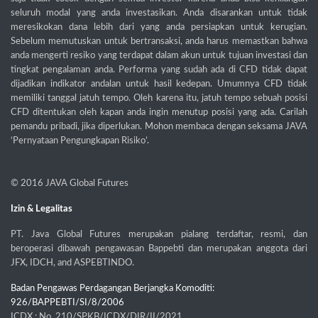
seluruh modal yang anda investasikan. Anda disarankan untuk tidak
meresikokan dana lebih dari yang anda persiapkan untuk kerugian.
Sebelum memutuskan untuk bertransaksi, anda harus memastkan bahwa
anda mengerti resiko yang terdapat dalam akun untuk tujuan investasi dan
tingkat pengalaman anda. Performa yang sudah ada di CFD tidak dapat
dijadikan indikator andalan untuk hasil kedepan. Umumnya CFD tidak
memiliki tanggal jatuh tempo. Oleh karena itu, jatuh tempo sebuah posisi
CFD ditentukan oleh kapan anda ingin menutup posisi yang ada. Carilah
pemandu pribadi, jika diperlukan. Mohon membaca dengan seksama JAVA
‘Pernyataan Pengungkapan Risiko’.
© 2016
JAVA Global Futures
Izin & Legalitas
PT. Java Global Futures merupakan pialang terdaftar, resmi, dan
beroperasi dibawah pengawasan Bappebti dan merupakan anggota dari
JFX, IDCH, and ASPEBTINDO.
Badan Pengawas Perdagangan Berjangka Komoditi:
926/BAPPEBTI/SI/8/2006
ICDX : No. 210/SPKB/ICDX/DIR/II/2021