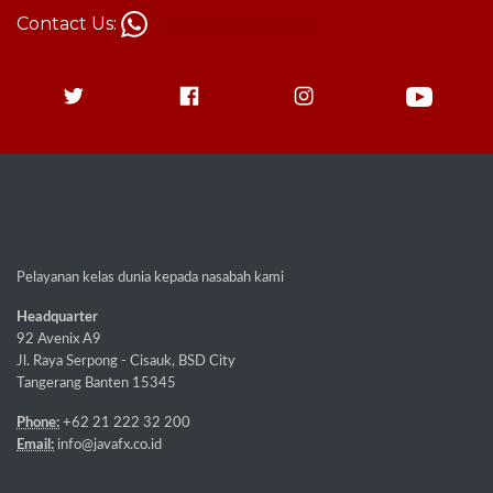
Contact Us:
+62 813-1787-8880
Pelayanan kelas dunia kepada nasabah kami
Headquarter
92 Avenix A9
Jl. Raya Serpong - Cisauk, BSD City
Tangerang Banten 15345
Phone:
+62 21 222 32 200
Email:
info@javafx.co.id