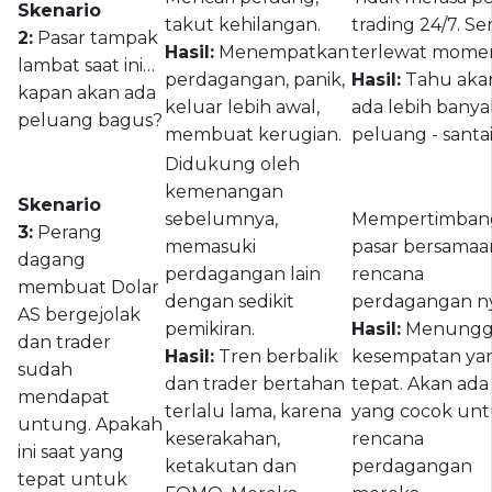
Skenario
takut kehilangan.
trading 24/7. S
2:
Pasar tampak
Hasil:
Menempatkan
terlewat mome
lambat saat ini…
perdagangan, panik,
Hasil:
Tahu aka
kapan akan ada
keluar lebih awal,
ada lebih banya
peluang bagus?
membuat kerugian.
peluang - santai
Didukung oleh
kemenangan
Skenario
sebelumnya,
Mempertimban
3:
Perang
memasuki
pasar bersamaa
dagang
perdagangan lain
rencana
membuat Dolar
dengan sedikit
perdagangan ny
AS bergejolak
pemikiran.
Hasil:
Menung
dan trader
Hasil:
Tren berbalik
kesempatan ya
sudah
dan trader bertahan
tepat. Akan ada
mendapat
terlalu lama, karena
yang cocok un
untung. Apakah
keserakahan,
rencana
ini saat yang
ketakutan dan
perdagangan
tepat untuk