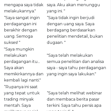
mengapa saya tidak
saya. Aku akan menunggu
melakukannya."
yang ini. "
“Saya sangat ingin
“Saya tidak ingin berjudi
perdagangan ini
dengan uang saya. Saya
berakhir dengan
berdagang berdasarkan
uang. Semoga
penelitian mendetail, bukan
sukses! "
dugaan. "
"Saya mungkin
melakukan
"Saya telah melakukan
perdagangan itu...
semua penelitian dan analisa
Saya akan
saya - saya tahu perdagangan
memikirkannya dan
yang ingin saya lakukan."
kembali lagi nanti."
“Rupanya ini saat
yang tepat untuk
“Saya telah melihat webinar
trading minyak
dan membaca berita pasar
mentah. Saya
terkini. Saya tahu persis apa