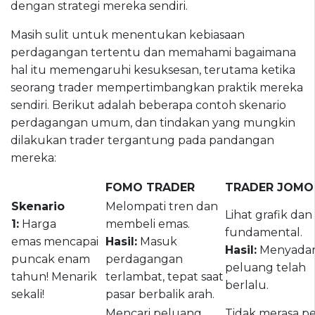
dengan strategi mereka sendiri.
Masih sulit untuk menentukan kebiasaan
perdagangan tertentu dan memahami bagaimana
hal itu memengaruhi kesuksesan, terutama ketika
seorang trader mempertimbangkan praktik mereka
sendiri. Berikut adalah beberapa contoh skenario
perdagangan umum, dan tindakan yang mungkin
dilakukan trader tergantung pada pandangan
mereka:
FOMO TRADER
TRADER JOMO
Skenario
Melompati tren dan
Lihat grafik dan
1:
Harga
membeli emas.
fundamental.
emas mencapai
Hasil:
Masuk
Hasil:
Menyadar
puncak enam
perdagangan
peluang telah
tahun! Menarik
terlambat, tepat saat
berlalu.
sekali!
pasar berbalik arah.
Mencari peluang,
Tidak merasa p