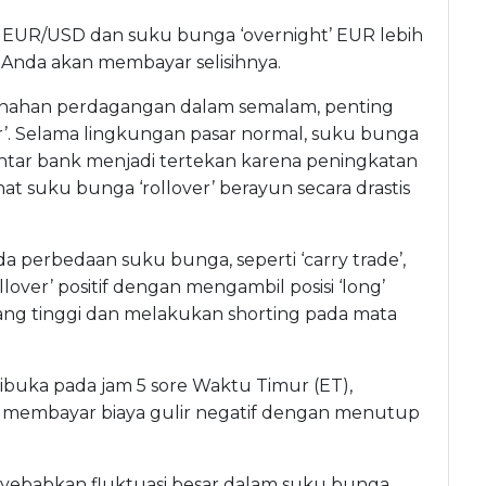
da EUR/USD dan suku bunga ‘overnight’ EUR lebih
 Anda akan membayar selisihnya.
nahan perdagangan dalam semalam, penting
’. Selama lingkungan pasar normal, suku bunga
 antar bank menjadi tertekan karena peningkatan
at suku bunga ‘rollover’ berayun secara drastis
da perbedaan suku bunga, seperti ‘carry trade’,
er’ positif dengan mengambil posisi ‘long’
g tinggi dan melakukan shorting pada mata
dibuka pada jam 5 sore Waktu Timur (ET),
ko membayar biaya gulir negatif dengan menutup
ebabkan fluktuasi besar dalam suku bunga