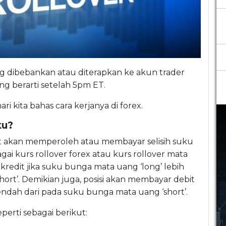
 dibebankan atau diterapkan ke akun trader
ng berarti setelah 5pm ET.
ri kita bahas cara kerjanya di forex.
ku?
ebut akan memperoleh atau membayar selisih suku
ai kurs rollover forex atau kurs rollover mata
kredit jika suku bunga mata uang ‘long’ lebih
ort’. Demikian juga, posisi akan membayar debit
endah dari pada suku bunga mata uang ‘short’.
perti sebagai berikut: