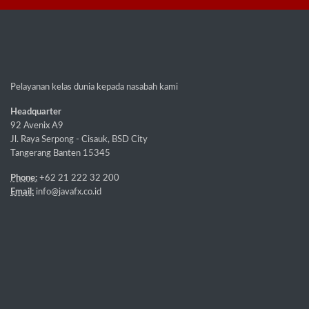
Pelayanan kelas dunia kepada nasabah kami
Headquarter
92 Avenix A9
Jl. Raya Serpong - Cisauk, BSD City
Tangerang Banten 15345
Phone:
+62 21 222 32 200
Email:
info@javafx.co.id