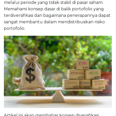
melalui periode yang tidak stabil di pasar saham.
Memahami konsep dasar di balik portofolio yang
terdiversifikasi dan bagaimana penerapannya dapat
sangat membantu dalam mendistribusikan risiko
portofolio.
Artikel ini akan membahas konsep diversifikasi