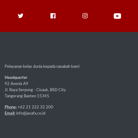
Pelayanan kelas dunia kepada nasabah kami
Headquarter
92 Avenix A9
Jl. Raya Serpong - Cisauk, BSD City
Tangerang Banten 15345
Phone:
+62 21 222 32 200
Email:
info@javafx.co.id