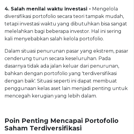
4. Salah menilai waktu investasi -
Mengelola
diversifikasi portofolio secara teori tampak mudah,
tetapi investasi waktu yang dibutuhkan bisa sangat
melelahkan bagi beberapa investor. Hal ini sering
kali menyebabkan salah kelola portofolio.
Dalam situasi penurunan pasar yang ekstrem, pasar
cenderung turun secara keseluruhan. Pada
dasarnya tidak ada jalan keluar dari penurunan,
bahkan dengan portofolio yang 'terdiversifikasi
dengan baik'. Situasi seperti ini dapat membuat
penggunaan kelas aset lain menjadi penting untuk
mencegah kerugian yang lebih dalam.
Poin Penting Mencapai Portofolio
Saham Terdiversifikasi