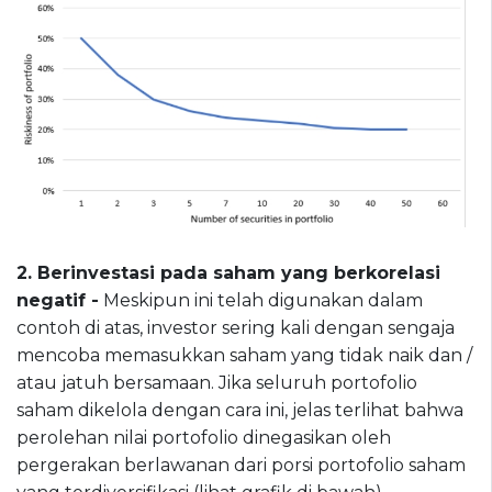
2. Berinvestasi pada saham yang berkorelasi
negatif -
Meskipun ini telah digunakan dalam
contoh di atas, investor sering kali dengan sengaja
mencoba memasukkan saham yang tidak naik dan /
atau jatuh bersamaan. Jika seluruh portofolio
saham dikelola dengan cara ini, jelas terlihat bahwa
perolehan nilai portofolio dinegasikan oleh
pergerakan berlawanan dari porsi portofolio saham