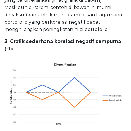
yang terdiversifikasi (lihat grafik di bawah).
Meskipun ekstrem, contoh di bawah ini murni
dimaksudkan untuk menggambarkan bagaimana
portofolio yang berkorelasi negatif dapat
menghilangkan peningkatan nilai portofolio.
3. Grafik sederhana korelasi negatif sempurna
(-1):