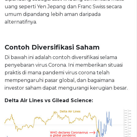
uang seperti Yen Jepang dan Franc Swiss secara
umum dipandang lebih aman daripada
alternatifnya.
Contoh Diversifikasi Saham
Di bawah ini adalah contoh diversifikasi selama
penyebaran virus Corona. Ini memberikan situasi
praktis di mana pandemi virus corona telah
mempengaruhi pasar global, dan bagaimana
investor saham dapat mengurangi kerugian besar.
Delta Air Lines vs Gilead Science: