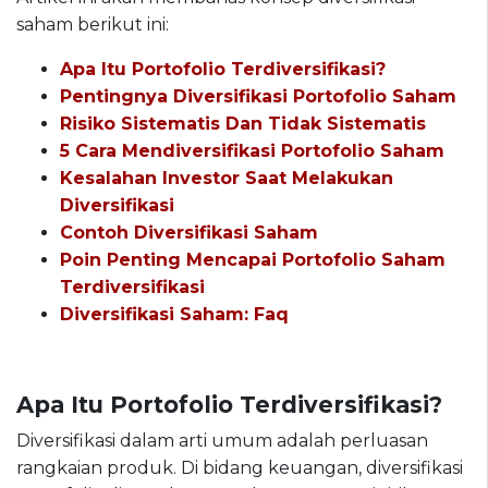
saham berikut ini:
Apa Itu Portofolio Terdiversifikasi?
Pentingnya Diversifikasi Portofolio Saham
Risiko Sistematis Dan Tidak Sistematis
5 Cara Mendiversifikasi Portofolio Saham
Kesalahan Investor Saat Melakukan
Diversifikasi
Contoh Diversifikasi Saham
Poin Penting Mencapai Portofolio Saham
Terdiversifikasi
Diversifikasi Saham: Faq
Apa Itu Portofolio Terdiversifikasi?
Diversifikasi dalam arti umum adalah perluasan
rangkaian produk. Di bidang keuangan, diversifikasi