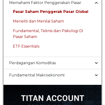
Memahami Faktor Penggerakan Pasar
Pasar Saham Penggerak Pasar Global
Meneliti dan Menilai Saham
Fundamental, Teknis dan Psikologi Di
Pasar Saham
ETF Essentials
Perdagangan Komoditas
Fundamental Makroekonomi