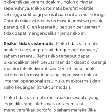
didiversifikasi karena tidak mungkin dihindari
sepenuhnya. Risiko sistematis bersifat volatile
sehingga sulit bagi perusahaan untuk melindungi.
Contoh risiko sistematis termasuk peristiwa politik,
perang, dll. Oleh karena itu, sebuah perusahaan
tidak dapat mengendalikan jenis risiko ini.
Risiko tidak sistematis:
Risiko tidak sistematis
adalah risiko yang terkait dengan perusahaan /
saham tertentu. Jenis risiko tersebut dapat
dikendalikan oleh perusahaan dan dapat dikurangi
melalui teknik diversifikasi. Contoh risiko tidak
sistematis termasuk pesaing, risiko bisnis (faktor
internal operasional atau hukum eksternal) dan
risiko keuangan (struktur modal).
Risiko tidak sistematis merupakan sesuatu yang
ingin dikurangi oleh investor saham saat
mendiversifikasi portofolio saham mereka. Jika