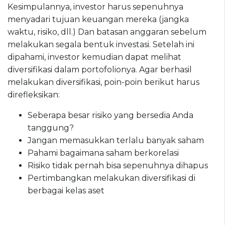
Kesimpulannya, investor harus sepenuhnya
menyadari tujuan keuangan mereka (jangka
waktu, risiko, dll.) Dan batasan anggaran sebelum
melakukan segala bentuk investasi. Setelah ini
dipahami, investor kemudian dapat melihat
diversifikasi dalam portofolionya. Agar berhasil
melakukan diversifikasi, poin-poin berikut harus
direfleksikan:
Seberapa besar risiko yang bersedia Anda
tanggung?
Jangan memasukkan terlalu banyak saham
Pahami bagaimana saham berkorelasi
Risiko tidak pernah bisa sepenuhnya dihapus
Pertimbangkan melakukan diversifikasi di
berbagai kelas aset