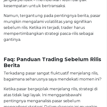
kesempatan untuk bertransaksi.
Namun, tergantung pada pentingnya berita, pasar
mungkin mengalami volatilitas yang signifikan
sebelum rilis. Ketika ini terjadi, trader harus
mempertimbangkan strategi pasca-rilis sebagai
gantinya.
Faq: Panduan Trading Sebelum Rilis
Berita
Terkadang pasar sangat fluktuatif menjelang rilis,
bagaimana seharusnya saya mendekati momen ini?
Ketika pasar bergejolak menjelang rilis, strategi di
atas tidak lagi layak. Ini menggarisbawahi
pentingnya menganalisis pasar sebelum
mengadopsi strategi. Dalam skenario ini mungkin