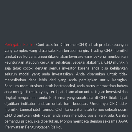
Peringatan Resiko:
Contracts for Difference(CFD) adalah produk keuangan
yang complex yang ditransaksikan berupa margin. Trading CFD memiliki
tingkat resiko yang tinggi dikarenakan leverage yang bekerja memberikan
keuntungan ataupun kerugian sekaligus. Sebagai akibatnya, CFD mungkin
saja tidak cocok dengan semua investor karena anda bisa kehilangan
seluruh modal yang anda investasikan. Anda disarankan untuk tidak
meresikokan dana lebih dari yang anda persiapkan untuk kerugian.
Sebelum memutuskan untuk bertransaksi, anda harus memastkan bahwa
anda mengerti resiko yang terdapat dalam akun untuk tujuan investasi dan
tingkat pengalaman anda. Performa yang sudah ada di CFD tidak dapat
dijadikan indikator andalan untuk hasil kedepan. Umumnya CFD tidak
memiliki tanggal jatuh tempo. Oleh karena itu, jatuh tempo sebuah posisi
CFD ditentukan oleh kapan anda ingin menutup posisi yang ada. Carilah
pemandu pribadi, jika diperlukan. Mohon membaca dengan seksama JAVA
‘Pernyataan Pengungkapan Risiko’.