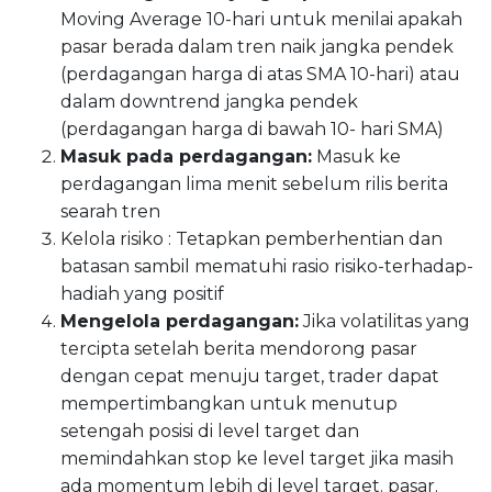
Moving Average 10-hari untuk menilai apakah
pasar berada dalam tren naik jangka pendek
(perdagangan harga di atas SMA 10-hari) atau
dalam downtrend jangka pendek
(perdagangan harga di bawah 10- hari SMA)
Masuk pada perdagangan:
Masuk ke
perdagangan lima menit sebelum rilis berita
searah tren
Kelola risiko : Tetapkan pemberhentian dan
batasan sambil mematuhi rasio risiko-terhadap-
hadiah yang positif
Mengelola perdagangan:
Jika volatilitas yang
tercipta setelah berita mendorong pasar
dengan cepat menuju target, trader dapat
mempertimbangkan untuk menutup
setengah posisi di level target dan
memindahkan stop ke level target jika masih
ada momentum lebih di level target. pasar.