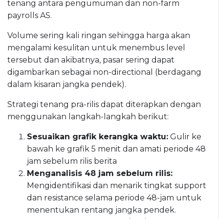
tenang antara pengumuman dan non-farm
payrolls AS.
Volume sering kali ringan sehingga harga akan
mengalami kesulitan untuk menembus level
tersebut dan akibatnya, pasar sering dapat
digambarkan sebagai non-directional (berdagang
dalam kisaran jangka pendek).
Strategi tenang pra-rilis dapat diterapkan dengan
menggunakan langkah-langkah berikut:
Sesuaikan grafik kerangka waktu:
Gulir ke
bawah ke grafik 5 menit dan amati periode 48
jam sebelum rilis berita
Menganalisis 48 jam sebelum rilis:
Mengidentifikasi dan menarik tingkat support
dan resistance selama periode 48-jam untuk
menentukan rentang jangka pendek.