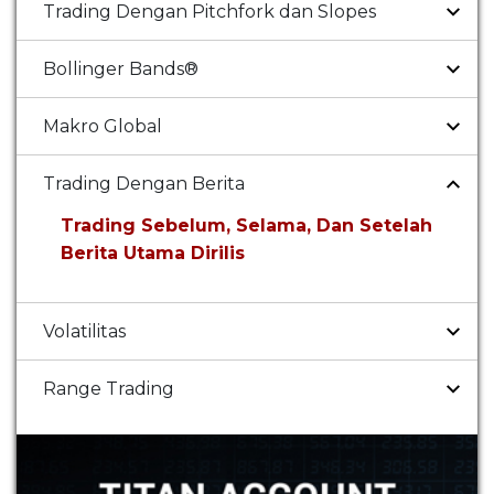
Trading Dengan Pitchfork dan Slopes
Bollinger Bands®
Makro Global
Trading Dengan Berita
Trading Sebelum, Selama, Dan Setelah
Berita Utama Dirilis
Volatilitas
Range Trading