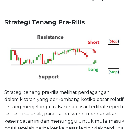
Strategi Tenang Pra-Rilis
Strategi tenang pra-rilis melihat perdagangan
dalam kisaran yang berkembang ketika pasar relatif
tenang menjelang rilis. Karena pasar terlihat seperti
terhenti sejenak, para trader sering mengabaikan
kesempatan ini dan menunggu untuk mulai masuk
posisi setelah berita ketika pasar lebih tidak terduga.