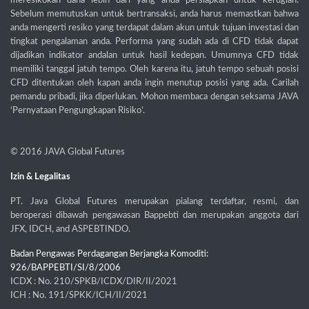
meresikokan dana lebih dari yang anda persiapkan untuk kerugian.
Sebelum memutuskan untuk bertransaksi, anda harus memastkan bahwa
anda mengerti resiko yang terdapat dalam akun untuk tujuan investasi dan
tingkat pengalaman anda. Performa yang sudah ada di CFD tidak dapat
dijadikan indikator andalan untuk hasil kedepan. Umumnya CFD tidak
memiliki tanggal jatuh tempo. Oleh karena itu, jatuh tempo sebuah posisi
CFD ditentukan oleh kapan anda ingin menutup posisi yang ada. Carilah
pemandu pribadi, jika diperlukan. Mohon membaca dengan seksama JAVA
‘Pernyataan Pengungkapan Risiko’.
© 2016
JAVA Global Futures
Izin & Legalitas
PT. Java Global Futures merupakan pialang terdaftar, resmi, dan
beroperasi dibawah pengawasan Bappebti dan merupakan anggota dari
JFX, IDCH, and ASPEBTINDO.
Badan Pengawas Perdagangan Berjangka Komoditi:
926/BAPPEBTI/SI/8/2006
ICDX : No. 210/SPKB/ICDX/DIR/II/2021
ICH : No. 191/SPKK/ICH/II/2021