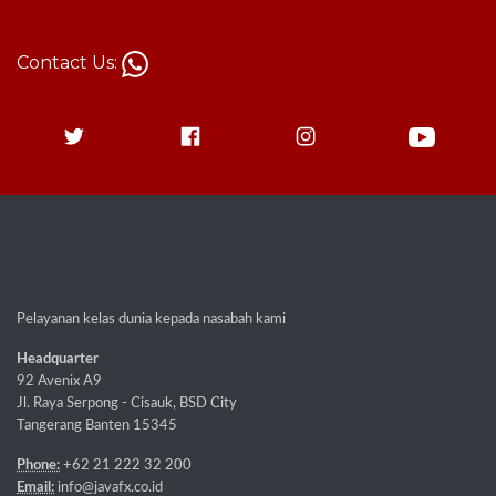
Contact Us:
+62 813-1787-8880
Pelayanan kelas dunia kepada nasabah kami
Headquarter
92 Avenix A9
Jl. Raya Serpong - Cisauk, BSD City
Tangerang Banten 15345
Phone:
+62 21 222 32 200
Email:
info@javafx.co.id