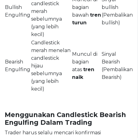
candlestick
Bullish
bagian
bullish
merah
Engulfing
bawah
tren
(Pembalikan
sebelumnya
turun
bullish)
(yang lebih
kecil)
Candlestick
merah menelan
Muncul di
Sinyal
candlestick
Bearish
bagian
Bearish
hijau
Engulfing
atas
tren
(Pembalikan
sebelumnya
naik
Bearish)
(yang lebih
kecil)
Menggunakan Candlestick Bearish
Engulfing Dalam Trading
Trader harus selalu mencari konfirmasi